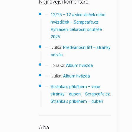
Nejnovější komentáře
12/25 – 12 a více vloček nebo
hvězdiček – Scrapcafe.cz
:
Vyhlášení celoroční soutěže
2025
Ivulka
:
Předvánoční lift – stránky
od vás
IlonaK2
:
Album hvězda
Ivulka
:
Album hvězda
Stránka s příběhem – vaše
stránky – duben – Scrapcafe.cz
:
Stránka s příběhem – duben
Alba