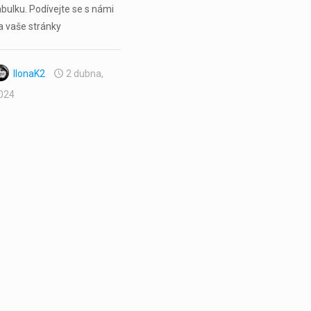
abulku. Podívejte se s námi
a vaše stránky
IlonaK2
2 dubna,
024