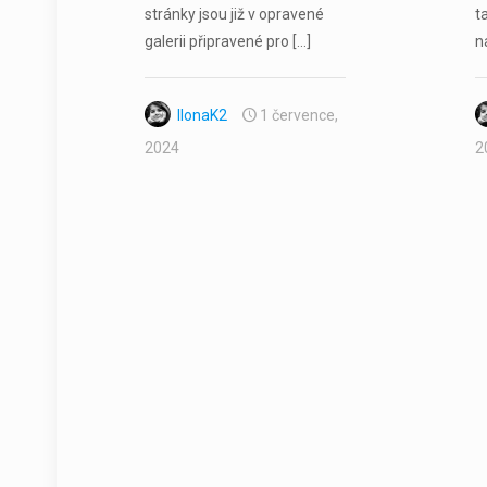
stránky jsou již v opravené
t
galerii připravené pro
[…]
n
IlonaK2
1 července,
2024
2