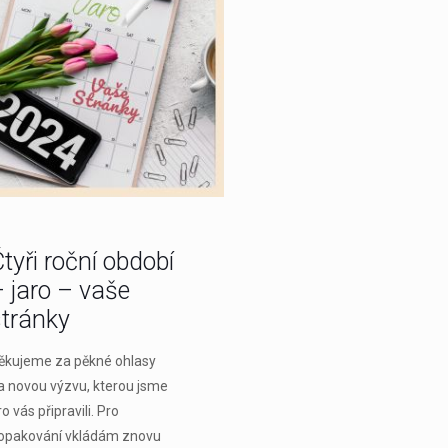
tyři roční období
 jaro – vaše
stránky
ěkujeme za pěkné ohlasy
a novou výzvu, kterou jsme
o vás připravili. Pro
opakování vkládám znovu