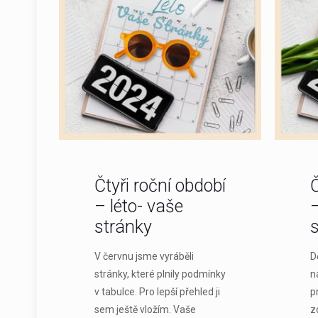
Čtyři roční období
Č
– léto- vaše
–
stránky
V červnu jsme vyráběli
D
stránky, které plnily podmínky
n
v tabulce. Pro lepší přehled ji
pr
sem ještě vložím. Vaše
z