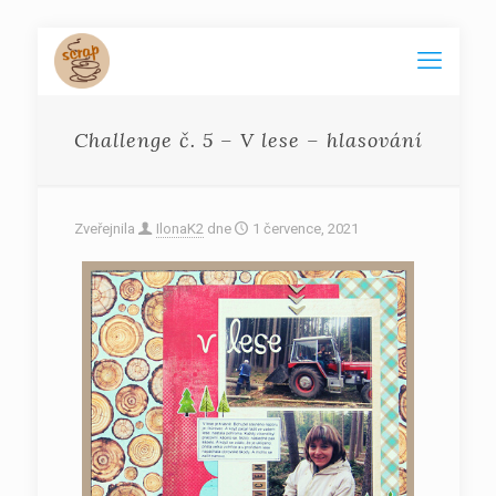
Challenge č. 5 – V lese – hlasování
Zveřejnila
IlonaK2
dne
1 července, 2021