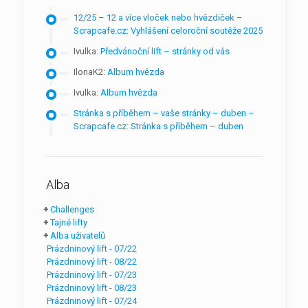
12/25 – 12 a více vloček nebo hvězdiček –
Scrapcafe.cz
:
Vyhlášení celoroční soutěže 2025
Ivulka
:
Předvánoční lift – stránky od vás
IlonaK2
:
Album hvězda
Ivulka
:
Album hvězda
Stránka s příběhem – vaše stránky – duben –
Scrapcafe.cz
:
Stránka s příběhem – duben
Alba
+
Challenges
+
Tajné lifty
+
Alba uživatelů
Prázdninový lift - 07/22
Prázdninový lift - 08/22
Prázdninový lift - 07/23
Prázdninový lift - 08/23
Prázdninový lift - 07/24