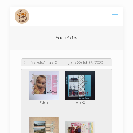
FotoAlba
Domů
»
FotoAlba
»
Challenges
»
Sketch 09/2023
Fidula
IlonaK2