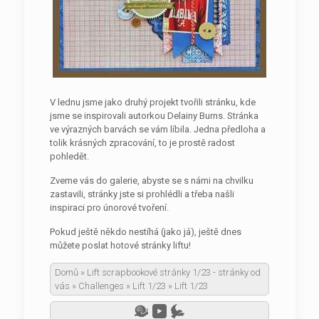
V lednu jsme jako druhý projekt tvořili stránku, kde
jsme se inspirovali autorkou Delainy Burns. Stránka
ve výrazných barvách se vám líbila. Jedna předloha a
tolik krásných zpracování, to je prostě radost
pohledět.
Zveme vás do galerie, abyste se s námi na chvilku
zastavili, stránky jste si prohlédli a třeba našli
inspiraci pro únorové tvoření.
Pokud ještě někdo nestíhá (jako já), ještě dnes
můžete poslat hotové stránky liftu!
Domů
»
Lift scrapbookové stránky 1/23 - stránky od
vás
»
Challenges
»
Lift 1/23
»
Lift 1/23