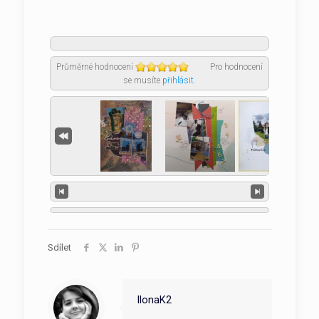
Průměrné hodnocení
Pro hodnocení
se musíte
přihlásit
.
Sdílet
IlonaK2