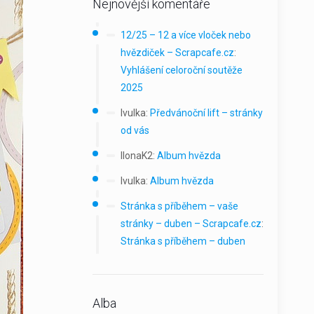
Nejnovější komentáře
12/25 – 12 a více vloček nebo
hvězdiček – Scrapcafe.cz
:
Vyhlášení celoroční soutěže
2025
Ivulka
:
Předvánoční lift – stránky
od vás
IlonaK2
:
Album hvězda
Ivulka
:
Album hvězda
Stránka s příběhem – vaše
stránky – duben – Scrapcafe.cz
:
Stránka s příběhem – duben
Alba