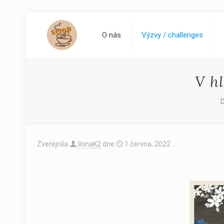
O nás
Výzvy / challenges
V h
Zveřejnila
IlonaK2
dne
1 června, 2022