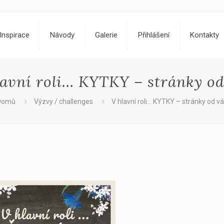
Inspirace
Návody
Galerie
Přihlášení
Kontakty
lavní roli… KYTKY – stránky od
Domů
Výzvy / challenges
V hlavní roli… KYTKY – stránky od v